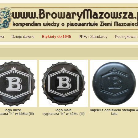
wa
Dzieje dawne
Etykiety do 1945
PPFy i Standardy
Podziękowan
logo duże
logo małe
kapsel z odciskiem stempla 
tura "h" w kółku (III)
sygnatura "h" w kółku (III)
laku