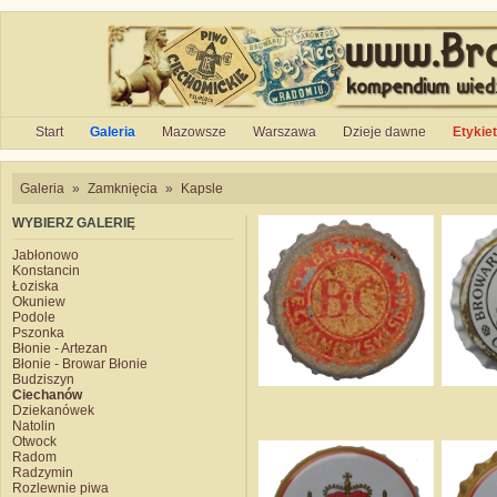
Start
Galeria
Mazowsze
Warszawa
Dzieje dawne
Etykie
Galeria
»
Zamknięcia
»
Kapsle
WYBIERZ GALERIĘ
Jabłonowo
Konstancin
Łoziska
Okuniew
Podole
Pszonka
Błonie - Artezan
Błonie - Browar Błonie
Budziszyn
Ciechanów
Dziekanówek
Natolin
Otwock
Radom
Radzymin
Rozlewnie piwa