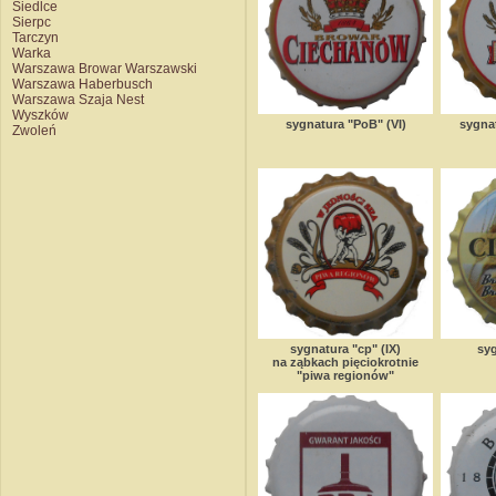
Siedlce
Sierpc
Tarczyn
Warka
Warszawa Browar Warszawski
Warszawa Haberbusch
Warszawa Szaja Nest
Wyszków
sygnatura "PoB" (VI)
sygnat
Zwoleń
sygnatura "cp" (IX)
syg
na ząbkach pięciokrotnie
"piwa regionów"