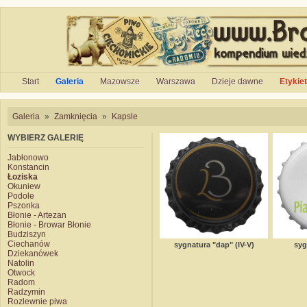
Start
Galeria
Mazowsze
Warszawa
Dzieje dawne
Etykie
Galeria
»
Zamknięcia
»
Kapsle
WYBIERZ GALERIĘ
Jabłonowo
Konstancin
Łoziska
Okuniew
Podole
Pszonka
Błonie - Artezan
Błonie - Browar Błonie
Budziszyn
Ciechanów
sygnatura "dap" (IV-V)
syg
Dziekanówek
Natolin
Otwock
Radom
Radzymin
Rozlewnie piwa