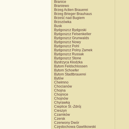
Branice
Braniewo
Brzeg Actien Brauerei
Brzeg Brieger Brauhaus
Brześć nad Bugiem
Brzozówka
Busk
Bydgoszcz Bydgoski
Bydgoszcz Felsenkeller
Bydgoszcz Grunwalds
Bydgoszcz Nowy
Bydgoszcz Pohl
Bydgoszcz Polny Zamek
Bydgoszcz Russak
Bydgoszcz Stone
Bystrzyca Kłodzka
Bytom Feldschlossen
Bytom Schoefer
Bytom Stadtbrauerei
Bytów
Chełmno
Chocianów
Chojna
Chojnice
Chojnów
Chyrawka
Cieplice Śl.-Zdrój
Cieszyn
Czarnków
Czersk
Czerwony Dwór
Częstochowa Gawlikowski