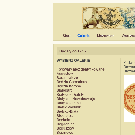
Start
Galeria
Mazowsze
Warsza
Etykiety do 1945
WYBIERZ GALERIĘ
Zadwó
Browar
_browary niezidentyfikowane
Browar
Augustów
Baranowicze
Będzin Gambrinus
Będzin Korona
Białogard
Białystok Dojlidy
Białystok Nowobawarja
Białystok Pilzen
Bielsk Podlaski
Bielsko-Biała
Biskupiec
Bochnia
Bogdaniec
Boguszów
Bojanowo