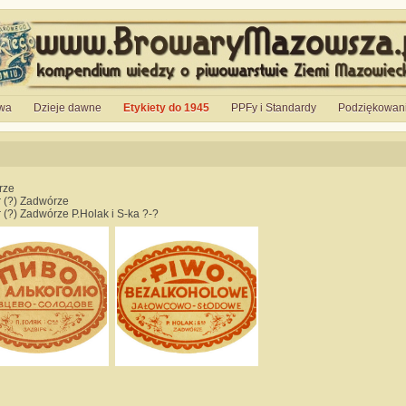
wa
Dzieje dawne
Etykiety do 1945
PPFy i Standardy
Podziękowan
rze
 (?) Zadwórze
 (?) Zadwórze P.Holak i S-ka ?-?