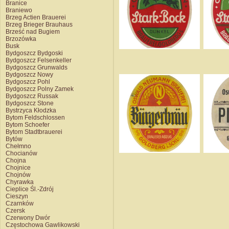
Branice
Braniewo
Brzeg Actien Brauerei
Brzeg Brieger Brauhaus
Brześć nad Bugiem
Brzozówka
Busk
Bydgoszcz Bydgoski
Bydgoszcz Felsenkeller
Bydgoszcz Grunwalds
Bydgoszcz Nowy
Bydgoszcz Pohl
Bydgoszcz Polny Zamek
Bydgoszcz Russak
Bydgoszcz Stone
Bystrzyca Kłodzka
Bytom Feldschlossen
Bytom Schoefer
Bytom Stadtbrauerei
Bytów
Chełmno
Chocianów
Chojna
Chojnice
Chojnów
Chyrawka
Cieplice Śl.-Zdrój
Cieszyn
Czarnków
Czersk
Czerwony Dwór
Częstochowa Gawlikowski