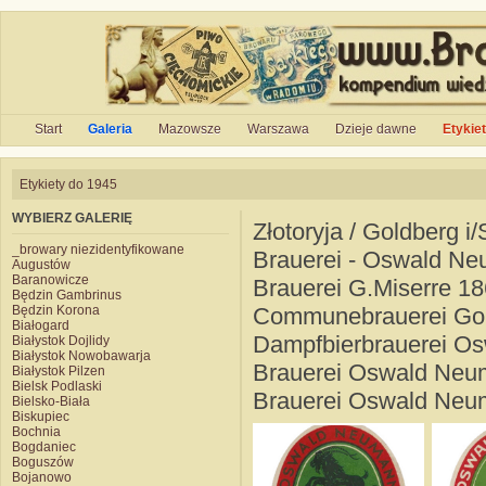
Start
Galeria
Mazowsze
Warszawa
Dzieje dawne
Etykie
Etykiety do 1945
WYBIERZ GALERIĘ
Złotoryja / Goldberg i/
_browary niezidentyfikowane
Brauerei - Oswald N
Augustów
Baranowicze
Brauerei G.Miserre 1
Będzin Gambrinus
Będzin Korona
Communebrauerei Go
Białogard
Dampfbierbrauerei O
Białystok Dojlidy
Białystok Nowobawarja
Brauerei Oswald Neu
Białystok Pilzen
Bielsk Podlaski
Brauerei Oswald Neu
Bielsko-Biała
Biskupiec
Bochnia
Bogdaniec
Boguszów
Bojanowo