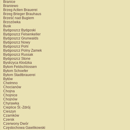
Branice
Braniewo
Brzeg Actien Brauerei
Brzeg Brieger Brauhaus
Brześć nad Bugiem
Brzozówka
Busk
Bydgoszcz Bydgoski
Bydgoszcz Felsenkeller
Bydgoszcz Grunwalds
Bydgoszcz Nowy
Bydgoszcz Pohl
Bydgoszcz Polny Zamek
Bydgoszcz Russak
Bydgoszcz Stone
Bystrzyca Kłodzka
Bytom Feldschlossen
Bytom Schoefer
Bytom Stadtbrauerei
Bytów
Chełmno
Chocianów
Chojna
Chojnice
Chojnów
Chyrawka
Cieplice Śl.-Zdrój
Cieszyn
Czarnków
Czersk
Czerwony Dwór
Częstochowa Gawlikowski