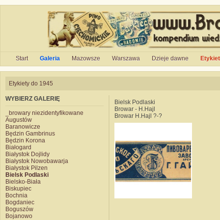
Start
Galeria
Mazowsze
Warszawa
Dzieje dawne
Etykie
Etykiety do 1945
WYBIERZ GALERIĘ
Bielsk Podlaski
Browar - H.Hajl
_browary niezidentyfikowane
Browar H.Hajl ?-?
Augustów
Baranowicze
Będzin Gambrinus
Będzin Korona
Białogard
Białystok Dojlidy
Białystok Nowobawarja
Białystok Pilzen
Bielsk Podlaski
Bielsko-Biała
Biskupiec
Bochnia
Bogdaniec
Boguszów
Bojanowo