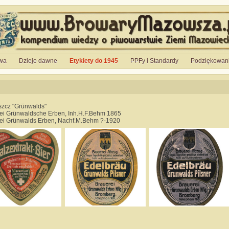
wa
Dzieje dawne
Etykiety do 1945
PPFy i Standardy
Podziękowan
zcz "Grünwalds"
ei Grünwaldsche Erben, Inh.H.F.Behm 1865
ei Grünwalds Erben, Nachf.M.Behm ?-1920