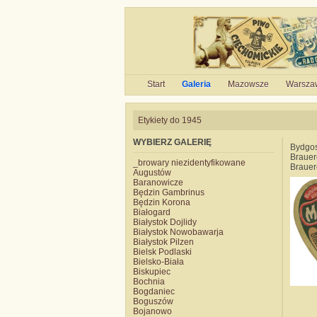
Start
Galeria
Mazowsze
Warsza
Etykiety do 1945
WYBIERZ GALERIĘ
Bydgos
Brauer
_browary niezidentyfikowane
Brauer
Augustów
Baranowicze
Będzin Gambrinus
Będzin Korona
Białogard
Białystok Dojlidy
Białystok Nowobawarja
Białystok Pilzen
Bielsk Podlaski
Bielsko-Biała
Biskupiec
Bochnia
Bogdaniec
Boguszów
Bojanowo