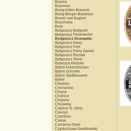
Branice
Braniewo
Brzeg Actien Brauerei
Brzeg Brieger Brauhaus
Brześć nad Bugiem
Brzozówka
Busk
Bydgoszcz Bydgoski
Bydgoszcz Felsenkeller
Bydgoszcz Grunwalds
Bydgoszcz Nowy
Bydgoszcz Pohl
Bydgoszcz Polny Zamek
Bydgoszcz Russak
Bydgoszcz Stone
Bystrzyca Kłodzka
Bytom Feldschlossen
Bytom Schoefer
Bytom Stadtbrauerei
Bytów
Chełmno
Chocianów
Chojna
Chojnice
Chojnów
Chyrawka
Cieplice Śl.-Zdrój
Cieszyn
Czarnków
Czersk
Czerwony Dwór
Częstochowa Gawlikowski