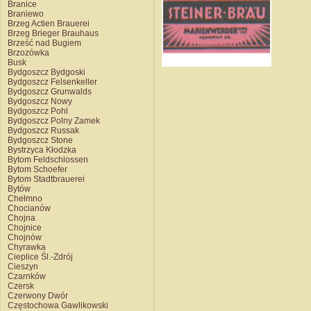
Branice
Braniewo
Brzeg Actien Brauerei
Brzeg Brieger Brauhaus
Brześć nad Bugiem
Brzozówka
Busk
Bydgoszcz Bydgoski
Bydgoszcz Felsenkeller
Bydgoszcz Grunwalds
Bydgoszcz Nowy
Bydgoszcz Pohl
Bydgoszcz Polny Zamek
Bydgoszcz Russak
Bydgoszcz Stone
Bystrzyca Kłodzka
Bytom Feldschlossen
Bytom Schoefer
Bytom Stadtbrauerei
Bytów
Chełmno
Chocianów
Chojna
Chojnice
Chojnów
Chyrawka
Cieplice Śl.-Zdrój
Cieszyn
Czarnków
Czersk
Czerwony Dwór
Częstochowa Gawlikowski