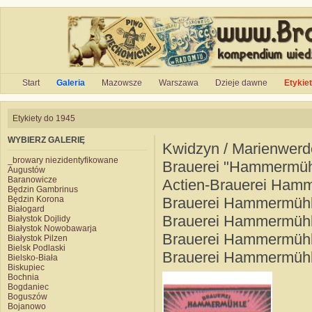
Start
Galeria
Mazowsze
Warszawa
Dzieje dawne
Etykie
Etykiety do 1945
WYBIERZ GALERIĘ
Kwidzyn / Marienwerd
_browary niezidentyfikowane
Brauerei "Hammermüh
Augustów
Baranowicze
Actien-Brauerei Ham
Będzin Gambrinus
Będzin Korona
Brauerei Hammermühle
Białogard
Brauerei Hammermühl
Białystok Dojlidy
Białystok Nowobawarja
Brauerei Hammermühl
Białystok Pilzen
Bielsk Podlaski
Brauerei Hammermühle
Bielsko-Biała
Biskupiec
Bochnia
Bogdaniec
Boguszów
Bojanowo