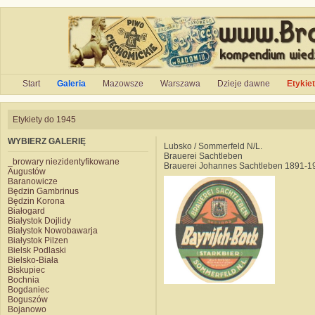
Start
Galeria
Mazowsze
Warszawa
Dzieje dawne
Etykie
Etykiety do 1945
WYBIERZ GALERIĘ
Lubsko / Sommerfeld N/L.
Brauerei Sachtleben
_browary niezidentyfikowane
Brauerei Johannes Sachtleben 1891-1
Augustów
Baranowicze
Będzin Gambrinus
Będzin Korona
Białogard
Białystok Dojlidy
Białystok Nowobawarja
Białystok Pilzen
Bielsk Podlaski
Bielsko-Biała
Biskupiec
Bochnia
Bogdaniec
Boguszów
Bojanowo