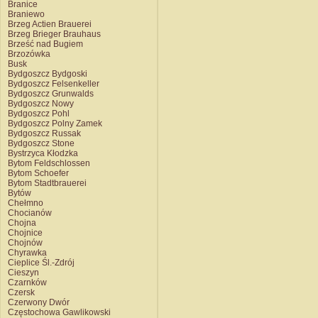
Branice
Braniewo
Brzeg Actien Brauerei
Brzeg Brieger Brauhaus
Brześć nad Bugiem
Brzozówka
Busk
Bydgoszcz Bydgoski
Bydgoszcz Felsenkeller
Bydgoszcz Grunwalds
Bydgoszcz Nowy
Bydgoszcz Pohl
Bydgoszcz Polny Zamek
Bydgoszcz Russak
Bydgoszcz Stone
Bystrzyca Kłodzka
Bytom Feldschlossen
Bytom Schoefer
Bytom Stadtbrauerei
Bytów
Chełmno
Chocianów
Chojna
Chojnice
Chojnów
Chyrawka
Cieplice Śl.-Zdrój
Cieszyn
Czarnków
Czersk
Czerwony Dwór
Częstochowa Gawlikowski