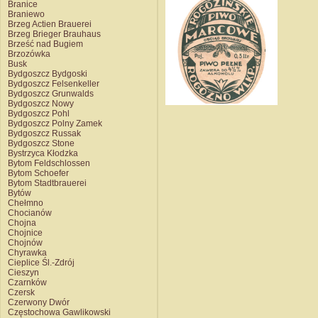
Branice
Braniewo
Brzeg Actien Brauerei
Brzeg Brieger Brauhaus
Brześć nad Bugiem
Brzozówka
Busk
Bydgoszcz Bydgoski
Bydgoszcz Felsenkeller
Bydgoszcz Grunwalds
Bydgoszcz Nowy
Bydgoszcz Pohl
Bydgoszcz Polny Zamek
Bydgoszcz Russak
Bydgoszcz Stone
Bystrzyca Kłodzka
Bytom Feldschlossen
Bytom Schoefer
Bytom Stadtbrauerei
Bytów
Chełmno
Chocianów
Chojna
Chojnice
Chojnów
Chyrawka
Cieplice Śl.-Zdrój
Cieszyn
Czarnków
Czersk
Czerwony Dwór
Częstochowa Gawlikowski