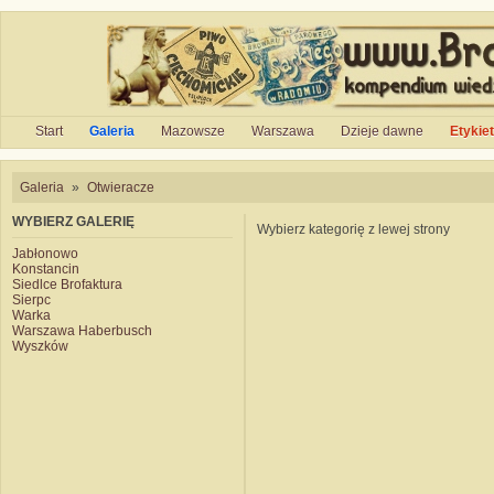
Start
Galeria
Mazowsze
Warszawa
Dzieje dawne
Etykie
Galeria
»
Otwieracze
WYBIERZ GALERIĘ
Wybierz kategorię z lewej strony
Jabłonowo
Konstancin
Siedlce Brofaktura
Sierpc
Warka
Warszawa Haberbusch
Wyszków