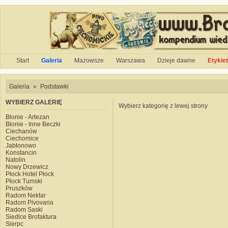
Start
Galeria
Mazowsze
Warszawa
Dzieje dawne
Etykie
Galeria
»
Podstawki
WYBIERZ GALERIĘ
Wybierz kategorię z lewej strony
Błonie - Artezan
Błonie - Inne Beczki
Ciechanów
Ciechomice
Jabłonowo
Konstancin
Natolin
Nowy Drzewicz
Płock Hotel Płock
Płock Tumski
Pruszków
Radom Nektar
Radom Pivovaria
Radom Saski
Siedlce Brofaktura
Sierpc